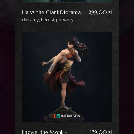
Lia vs the Giant Diorama
299,00
zł
dioramy
herosi
potwory
Jingwei the Monk –
179,00
zł