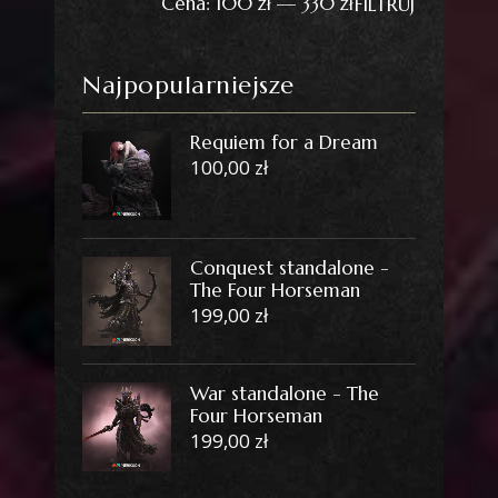
Cena:
100 zł
—
330 zł
FILTRUJ
min
max
Najpopularniejsze
Requiem for a Dream
100,00
zł
Conquest standalone -
The Four Horseman
199,00
zł
War standalone - The
Four Horseman
199,00
zł